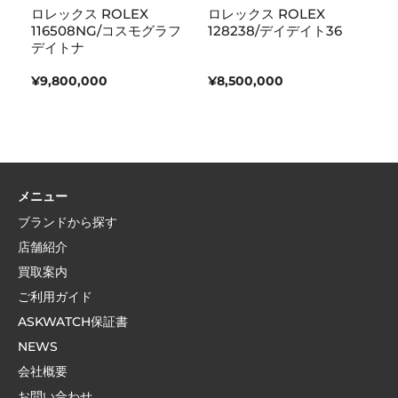
ロレックス ROLEX
ロレックス ROLEX
ロ
ーペ
116508NG/コスモグラフ
128238/デイデイト36
1
シ
デイトナ
イ
¥9,800,000
¥8,500,000
¥
メニュー
ブランドから探す
店舗紹介
買取案内
ご利用ガイド
ASKWATCH保証書
NEWS
会社概要
お問い合わせ