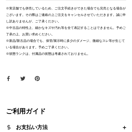
※実店舗でも併売しているため、ご注文手続きができた場合でも完売となる場合が
ございます。その際はご連絡の上ご注文をキャンセルさせていただきます。誠に申
し訳ありませんが、ご了承ください。
※中古品の特性上、細かなキズや汚れ等を全て表記することはできません。予めご
了承の上、お買い求めください。
※新品/新古品の場合でも、保管/展示時に多少のダメージ、微細なスレ等が生じて
いる場合があります。予めご了承ください。
※状態ランクは、付属品の状態は考慮されておりません。
Facebook
Twitter
ピ
で
で
ン
共
共
す
有
有
る
す
す
る
る
ご利用ガイド
お支払い方法