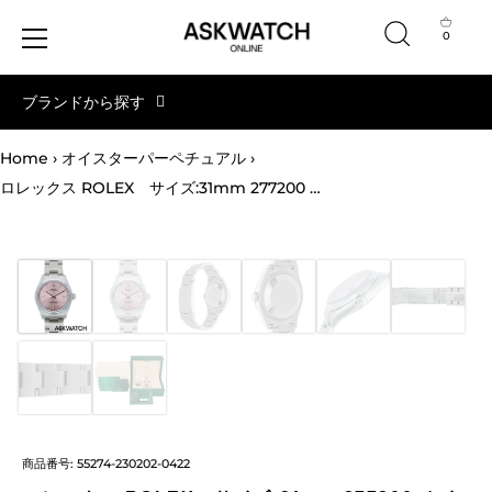
0
コ
ブランドから探す
ン
テ
ン
Home
›
オイスターパーペチュアル
›
ツ
ロレックス ROLEX サイズ:31mm 277200 オイスターパーペチュアル31 ランダム品番 ピンク文字盤 SS 自動巻き腕時計(シルバー×ピンク 91.77g) 【ASK002】【小物】【602032】【中古】bb154#askwatch*S
へ
ス
キ
ッ
プ
商品番号:
55274-230202-0422