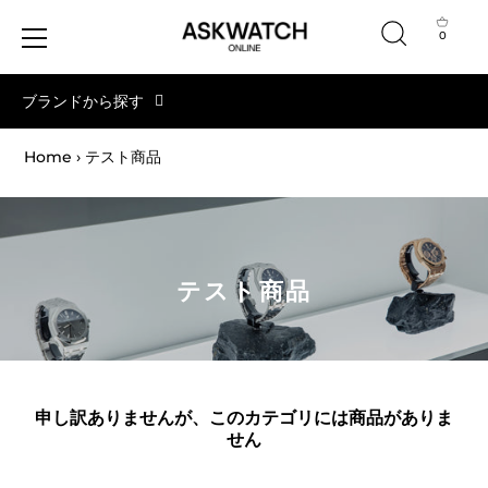
0
コ
ブランドから探す
ン
テ
ン
Home
›
テスト商品
ツ
へ
ス
キ
ッ
テスト商品
プ
申し訳ありませんが、このカテゴリには商品がありま
せん