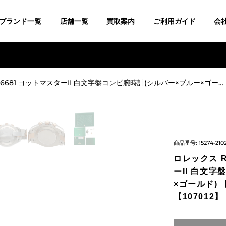
ブランド一覧
店舗一覧
買取案内
ご利用ガイド
会
ロレックス ROLEX 116681 ヨットマスターII 白文字盤コンビ腕時計(シルバー×ブルー×ゴールド) 【ASK001】【小物】【107012】【中古】bb302#askwatch*A
商品番号:
15274-210
ロレックス R
ーII 白文
×ゴールド) 
【107012】