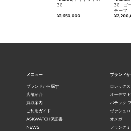
デイト
36
36 ゴ
チーフ
¥6,303,000
¥1,650,000
¥2,200
メニュー
ブランドか
ブランドから探す
ロレックス
店舗紹介
オーデマ 
買取案内
パテック 
ご利用ガイド
ヴァシュロ
ASKWATCH保証書
オメガ
NEWS
フランクミ