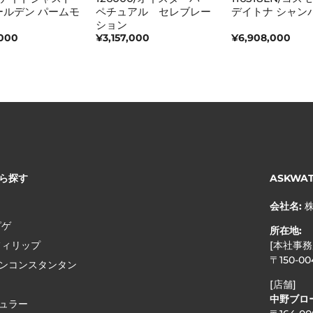
ールデン パームモ
ペチュアル セレブレー
デイトナ シャン
ション
,000
¥3,157,000
¥6,908,000
ら探す
ASKWA
会社名:
ピゲ
所在地:
フィリップ
[本社事務
〒150-0
ンコンスタンタン
[店舗]
中野ブロ
ュラー