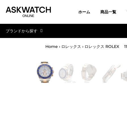
ホーム
商品一覧
コ
ブランドから探す
ン
テ
ン
Home
›
ロレックス
›
ツ
へ
ス
キ
ッ
プ