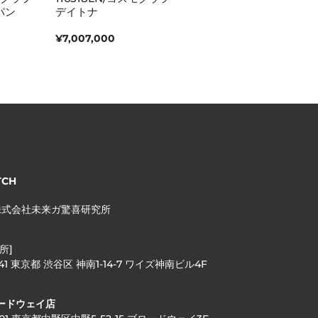
パン
デイトナ
デイト
¥7,007,000
¥6,303,000
TCH
株式会社未来ガ驚喜研究所
所]
041 東京都 渋谷区 神南1-14-7 ワイズ神南ビル4F
ードウェイ店