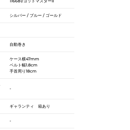
116681/ヨットマスターII
シルバー / ブルー / ゴールド
自動巻き
ケース横47mm
ベルト幅1.8cm
手首周り18cm
ー
-
ギャランティ 箱あり
-