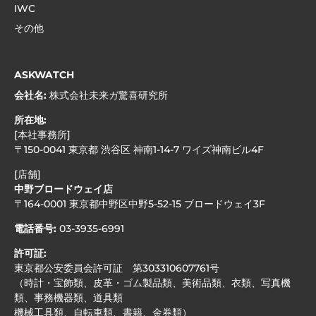
IWC
その他
ASKWATCH
会社名:
株式会社未来ガ驚喜研究所
所在地:
[本社事務所]
〒150-0041 東京都 渋谷区 神南1-14-7 ワイズ神南ビル4F
[店舗]
中野ブロードウェイ店
〒164-0001 東京都中野区中野5-52-15 ブロードウェイ3F
電話番号:
03-3935-6991
許可証:
東京都公安委員会許可証 第303310607761号
（時計・宝飾類、皮革・ゴム製品類、美術品類、衣類、写真機
類、事務機器類、道具類
機械工具類、自転車類、書籍、金券類）