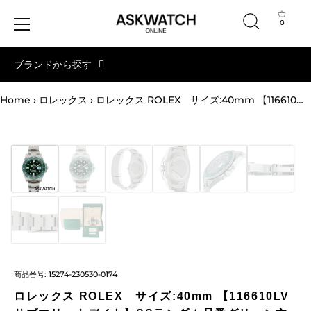
0
コ
ブランドから探す
ン
テ
ン
Home
›
ロレックス
›
ロレックス ROLEX サイズ:40mm 【116610LV サブマリーナデイト】SSランダム品番グリーン文字盤腕時計(シルバー×グリーン 145.85g)【ASK002】【小物】【206032】【中古】bb164#askwatch*A
ツ
へ
ス
キ
ッ
プ
商品番号:
15274-230530-0174
ロレックス ROLEX サイズ:40mm 【116610LV