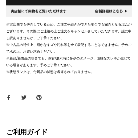
※実店舗でも併売しているため、ご注文手続きができた場合でも完売となる場合が
ございます。その際はご連絡の上ご注文をキャンセルさせていただきます。誠に申
し訳ありませんが、ご了承ください。
※中古品の特性上、細かなキズや汚れ等を全て表記することはできません。予めご
了承の上、お買い求めください。
※新品/新古品の場合でも、保管/展示時に多少のダメージ、微細なスレ等が生じて
いる場合があります。予めご了承ください。
※状態ランクは、付属品の状態は考慮されておりません。
Facebook
Twitter
ピ
で
で
ン
共
共
す
有
有
る
す
す
る
る
ご利用ガイド