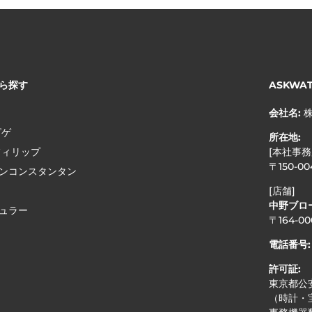
ら探す
ASKWA
会社名:
ピゲ
所在地:
フィリップ
[本社事務
〒150-0
ンコンスタンタン
[店舗]
中野ブロ
ュラー
〒164-0
電話番号:
許可証:
東京都公安
（時計・