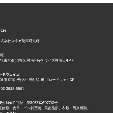
TCH
株式会社未来ガ驚喜研究所
所]
041 東京都 渋谷区 神南1-14-7 ワイズ神南ビル4F
ードウェイ店
001 東京都中野区中野5-52-15 ブロードウェイ3F
03-3935-6991
委員会許可証 第303310607761号
宝飾類、皮革・ゴム製品類、美術品類、衣類、写真機類、