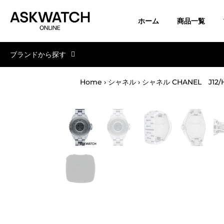
ホーム
商品一覧
コ
ブランドから探す
ン
テ
ン
Home
›
シャネル
›
シャネル CHANEL J12/
ツ
へ
ス
キ
ッ
プ