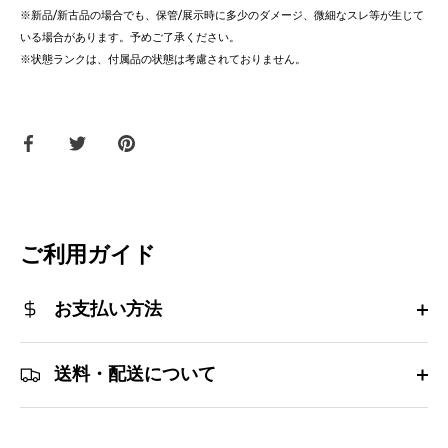
※新品/新古品の場合でも、保管/展示時に多少のダメージ、微細なスレ等が生じて
いる場合があります。予めご了承ください。
※状態ランクは、付属品の状態は考慮されておりません。
Facebook
Twitter
ピ
で
で
ン
共
共
す
有
有
る
す
す
る
る
ご利用ガイド
お支払い方法
送料・配送について