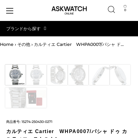
0
コ
ブランドから探す
ン
テ
ン
Home
›
その他
›
カルティエ Cartier WHPA0007/パシャ ドゥ カルティエ スケルトン
ツ
へ
ス
キ
ッ
プ
商品番号:
15274-250430-0271
カルティエ Cartier WHPA0007/パシャ ドゥ カ