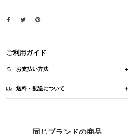
Facebook
Twitter
ピ
で
で
ン
共
共
す
有
有
る
す
す
る
る
ご利用ガイド
お支払い方法
送料・配送について
同じブランドの商品