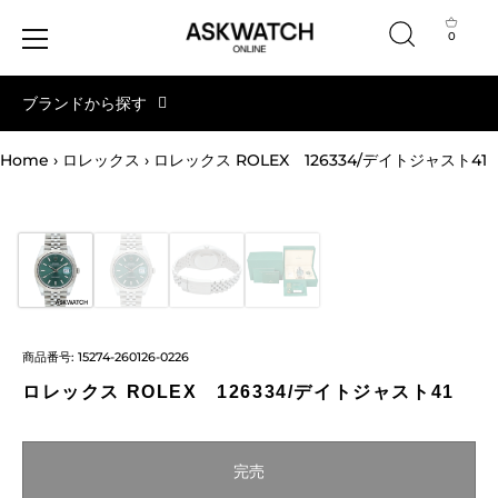
0
コ
ブランドから探す
ン
テ
ン
Home
›
ロレックス
›
ロレックス ROLEX 126334/デイトジャスト41
ツ
へ
ス
キ
ッ
プ
商品番号:
15274-260126-0226
ロレックス ROLEX 126334/デイトジャスト41
完売