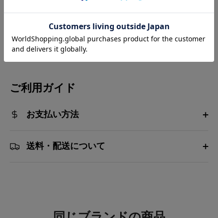
Facebook
Twitter
ピ
で
で
ン
共
共
す
有
有
る
す
す
る
る
ご利用ガイド
お支払い方法
送料・配送について
同じブランドの商品